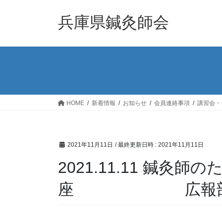
コ
ナ
ン
ビ
兵庫県鍼灸師会
テ
ゲ
ン
ー
ツ
シ
へ
ョ
ス
ン
キ
に
ッ
移
HOME
新着情報
お知らせ
会員連絡事項
講習会・
プ
動
2021年11月11日
/ 最終更新日時 :
2021年11月11日
2021.11.11 鍼灸
座 広報