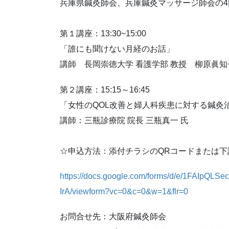
兵庫県鍼灸師会、兵庫鍼灸マッサージ師会の
第１講座：13:30~15:00
「誰にも聞けない月経のお話」
講師 長岡崇徳大学 看護学部 教授 柳原眞知
第２講座：15:15～16:45
「女性のQOL改善と婦人科疾患に対する鍼灸
講師：三瓶診療院 院長 三瓶真一 氏
☆申込方法：添付チラシのQRコードまたは下
https://docs.google.com/forms/d/e/1FAIp
IrA/viewform?vc=0&c=0&w=1&flr=0
お問合せ先：大阪府鍼灸師会