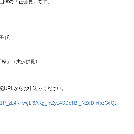
4団体の「正会員」です。
子 氏
治療」（実技供覧）
記URLからお申込みください。
QLSec1P_zL4K-fwgLf6AKg_mZyL4SDcTBi_NZdDmtpzGqQz-